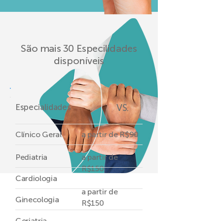
Prestadores de serviço​​
São mais 30 Especilidades
disponíveis
Especialidades
VS.
Clínico Geral
a partir de R$90
Pediatria
a partir de
R$150
Cardiologia
a partir de
Ginecologia
R$150
Geriatria