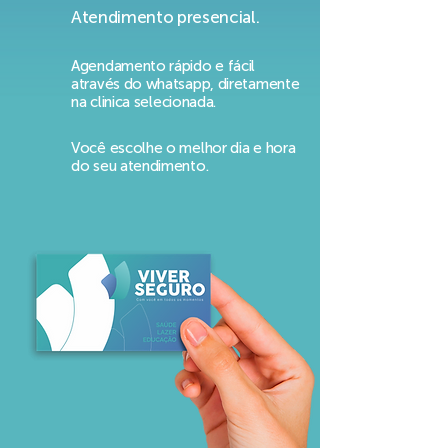
PARCEIROS
Atendimento presencial.
Até 35% de descontos nos
estabelecimentos parceiros
Agendamento rápido e fácil
através do whatsapp, diretamente
na clinica selecionada.
Consultas médicas com especialistas
Consultas de urgência e emergência
Você escolhe o melhor dia e hora
do seu atendimento.
consultas e tratamentos
odontológicos
Exames
Farmácias
Restaurantes
Curso de idiomas
Aulas de música
Ensino Superior
Auxílio funeral
Comércio