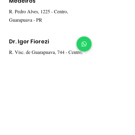
Medeiros
R. Pedro Alves, 1225 - Centro,
Guarapuava - PR
Dr. Igor Fiorezi
R. Visc. de Guarapuava, 744 - Centro,
Guarapuava - PR
Rua Vicente machado, 851 - Sala B | Guarapuava - PR
42 3036.0656 | 42 99839.8100
<- clique para falar